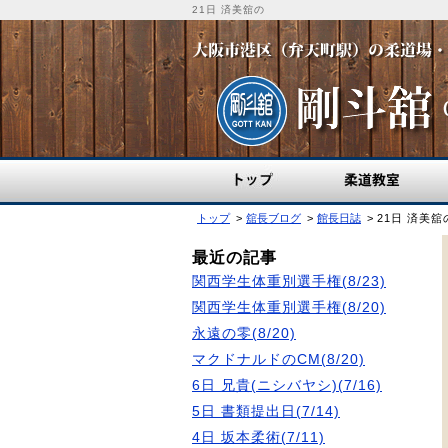
21日 済美舘の
トップ
柔道教室
トップ
舘長ブログ
館長日誌
21日 済美舘
最近の記事
関西学生体重別選手権(8/23)
関西学生体重別選手権(8/20)
永遠の零(8/20)
マクドナルドのCM(8/20)
6日 兄貴(ニシバヤシ)(7/16)
5日 書類提出日(7/14)
4日 坂本柔術(7/11)