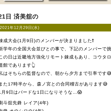
21日 済美舘の
2021年12月29日(水)
錬成大会(1月9日)のメンバーが決まりました❗
新学年の全国大会並びとの事で、下記のメンバーで挑
この日は近畿地方強化リモート錬成もあり、コウタ
道館であります👆
私はそちらの監督なので、朝から夕方まで引率です
また17時半から、森ノ宮との合同稽古があります😅
1月9日はバードな1日になりそうな…😱
剛斗舘先鋒 レイア(4年)
次鋒 オウシロウ(4年)