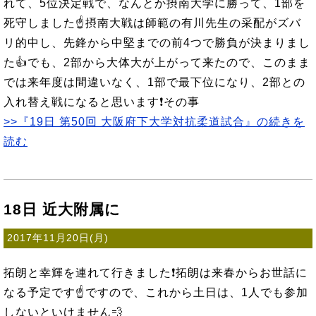
れて、5位決定戦で、なんとか摂南大学に勝って、1部を
死守しました☝摂南大戦は師範の有川先生の采配がズバ
リ的中し、先鋒から中堅までの前4つで勝負が決まりまし
た👍でも、2部から大体大が上がって来たので、このまま
では来年度は間違いなく、1部で最下位になり、2部との
入れ替え戦になると思います❗その事
>>『19日 第50回 大阪府下大学対抗柔道試合』の続きを
読む
18日 近大附属に
2017年11月20日(月)
拓朗と幸輝を連れて行きました❗拓朗は来春からお世話に
なる予定です☝ですので、これから土日は、1人でも参加
しないといけません💨