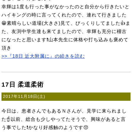
幸輝は1度も行った事がなかったのと自分から行きたいと
ハイキングの時に言ってくれたので、連れて行きました
😁素晴らしい道場(大きさ)見て、びっくりしてました👍ま
た、友渕中学生達も来てましたので、幸輝も充分に稽古
になったと思います❗山本先生に体格や打ち込みも褒めて
頂き
>>『18日 近大附属に』の続きを読む
17日 柔道柔術
2017年11月18日(土)
今日は、患者さんでもあるＮさんが、見学に来られまし
た☝以前、総合も少しやってたそうで、興味があると言
う事でした❗かなり好感触のようです😚