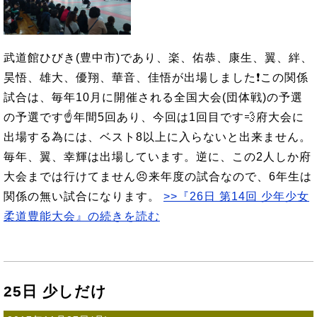
武道館ひびき(豊中市)であり、楽、佑恭、康生、翼、絆、
昊悟、雄大、優翔、華音、佳悟が出場しました❗この関係
試合は、毎年10月に開催される全国大会(団体戦)の予選
の予選です☝年間5回あり、今回は1回目です💨府大会に
出場する為には、ベスト8以上に入らないと出来ません。
毎年、翼、幸輝は出場しています。逆に、この2人しか府
大会までは行けてません😣来年度の試合なので、6年生は
関係の無い試合になります。
>>『26日 第14回 少年少女
柔道豊能大会』の続きを読む
25日 少しだけ