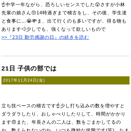
☝中学一年ながら、恐ろしいセンスでした😲さすが小林
先輩の娘さん😚14時過ぎまで稽古をし、その後、学生達
と食事に…😭💸ま、出て行くのも多いですが、得る物も
あります💨少しでも、強くなって欲しいもので
>>『23日 勤労感謝の日』の続きを読む
21日 子供の部では
2017年11月24日(金)
立ち技ベースの稽古です☝少し打ち込みの数を増やすと
ダラダラしたり、おしゃべりしたりして、時間がかかり
ます😠また、年長さんの二人は、数をごまかしてるの
か、数えられないのか、いつも微妙な状態です(笑)。たま