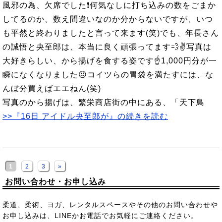
風邪の為、欠席でした❗何気なしに打ち込みの数をごまか
してるのか、数え間違いなのか分からないですが、いつ
も平然と終わりましたと言って来ます(笑)でも、年長さん
の誠悟と央至郎は、本当に良く頑張ってます💨✌写真は
大好きらしい、から揚げを食する姿です☝1,000円分が一
瞬になくなりました😣コイツらの胃袋を満たすには、な
んぼ分買えばエエねん(笑)
写真のから揚げは、繁栄商店街の中にある、「天下鳥
>>『16日 アイドル央至郎が』の続きを読む
1
2
3
»
お問い合わせ・お申し込み
柔道、柔術、ヨガ、レンタルスペースやその他のお問い合わせや
お申し込みは、LINEかお電話でお気軽にご連絡ください。