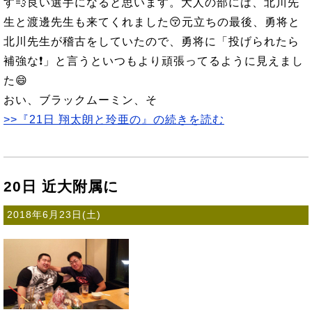
す💨良い選手になると思います。大人の部には、北川先
生と渡邊先生も来てくれました😚元立ちの最後、勇将と
北川先生が稽古をしていたので、勇将に「投げられたら
補強な❗」と言うといつもより頑張ってるように見えまし
た😄
おい、ブラックムーミン、そ
>>『21日 翔太朗と玲亜の』の続きを読む
20日 近大附属に
2018年6月23日(土)