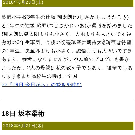
2018年6月23日(土)
築港小学校3年生の辻坂 翔太朗(つじさか しょうたろう)
と1年生の辻坂 玲亜(つじさかれいあ)が柔道を始めました
❗翔太朗は晃太朗よりも小さく、大地よりも大きいです😁
激戦の3年生軍団、今後の切磋琢磨に期待大✌玲亜は待望
の1年生。央至郎よりも小さく、誠悟よりも大きいです☝
あまり、参考になりませんが…👅以前のブログにも書き
ましたが、2人の母親は私の教え子でもあり、後輩でもあ
ります☝また高校生の時は、全国
>>『19日 今日から』の続きを読む
18日 坂本柔術
2018年6月21日(木)