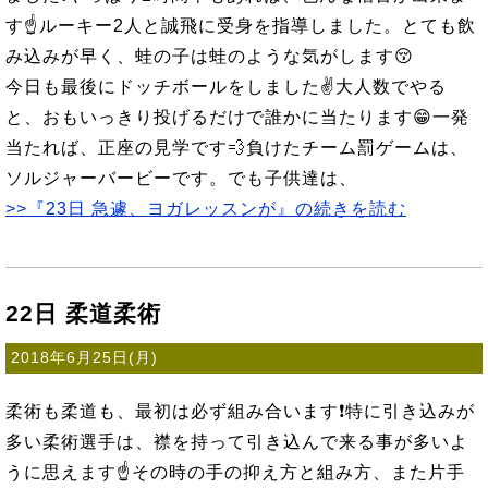
す☝ルーキー2人と誠飛に受身を指導しました。とても飲
み込みが早く、蛙の子は蛙のような気がします😚
今日も最後にドッチボールをしました✌大人数でやる
と、おもいっきり投げるだけで誰かに当たります😁一発
当たれば、正座の見学です💨負けたチーム罰ゲームは、
ソルジャーバービーです。でも子供達は、
>>『23日 急遽、ヨガレッスンが』の続きを読む
22日 柔道柔術
2018年6月25日(月)
柔術も柔道も、最初は必ず組み合います❗特に引き込みが
多い柔術選手は、襟を持って引き込んで来る事が多いよ
うに思えます☝その時の手の抑え方と組み方、また片手