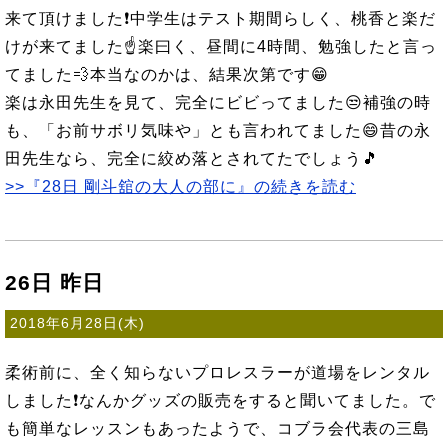
来て頂けました❗中学生はテスト期間らしく、桃香と楽だ
けが来てました☝楽曰く、昼間に4時間、勉強したと言っ
てました💨本当なのかは、結果次第です😁
楽は永田先生を見て、完全にビビってました😒補強の時
も、「お前サボリ気味や」とも言われてました😄昔の永
田先生なら、完全に絞め落とされてたでしょう🎵
>>『28日 剛斗舘の大人の部に』の続きを読む
26日 昨日
2018年6月28日(木)
柔術前に、全く知らないプロレスラーが道場をレンタル
しました❗なんかグッズの販売をすると聞いてました。で
も簡単なレッスンもあったようで、コブラ会代表の三島