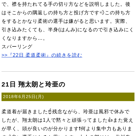
で、襟を持たれてる手の切り方などを説明しました。後
はそこからの隅返しの持ち方と投げ方です💨この持ち方
をするとかなり柔術の選手は嫌がると思います。実際、
引き込みたくても、半身(はんみ)になるので引き込みにく
くなりますから…。
スパーリング
>>『22日 柔道柔術』の続きを読む
21日 翔太朗と玲亜の
2018年6月25日(月)
柔道着が届きました☝残念ながら、玲亜は風邪で休みで
したが、翔太朗は1人で黙々と頑張ってました👍また覚え
が早く、頭が良いのが分かります❗何より集中力もありま