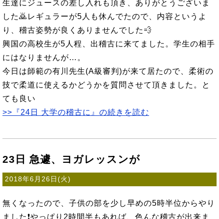
生達にジュースの差し入れも頂き、ありがとうございま
した🙇レギュラーが5人も休んでたので、内容というよ
り、稽古姿勢が良くありませんでした💨
興国の高校生が5人程、出稽古に来てました。学生の相手
にはなりませんが…。
今日は師範の有川先生(A級審判)が来て居たので、柔術の
技で柔道に使えるかどうかを質問させて頂きました。と
ても良い
>>『24日 大学の稽古に』の続きを読む
23日 急遽、ヨガレッスンが
2018年6月26日(火)
無くなったので、子供の部を少し早めの5時半位からやり
ました❗やっぱり2時間半もあれば、色んな稽古が出来ま