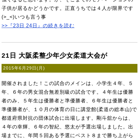
子供が居るかどうかです。正直うちでは４人が限界です
(>_<)いつも言う事
>>『23日 24日』の続きを読む
21日 大阪柔整少年少女柔道大会が
2015年6月29日(月)
開催されました！この試合のメインは、小学生４年、５
年、６年の男女混合無差別級の試合です。４年生は優勝
者のみ、５年生は優勝者と準優勝者、６年生は優勝者と
準優勝者が、１０月の体育の日に講堂館(柔道の総本山)で
都道府県対抗の団体試合に出場します。剛斗舘からは、
４年の幸輝、６年の智紀、悠太が予選出場しました。出
場までに、年間５回ある予選にベスト８まで勝ち上がら