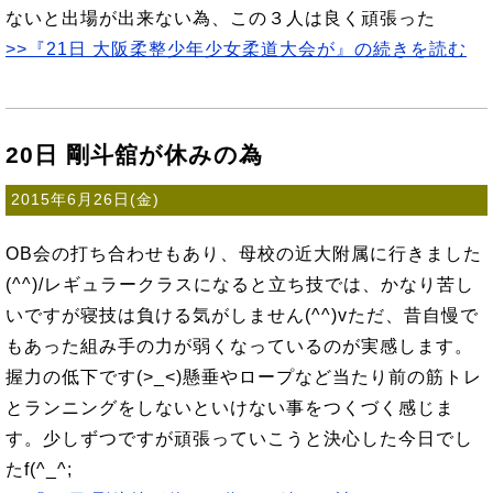
ないと出場が出来ない為、この３人は良く頑張った
>>『21日 大阪柔整少年少女柔道大会が』の続きを読む
20日 剛斗舘が休みの為
2015年6月26日(金)
OB会の打ち合わせもあり、母校の近大附属に行きました
(^^)/レギュラークラスになると立ち技では、かなり苦し
いですが寝技は負ける気がしません(^^)vただ、昔自慢で
もあった組み手の力が弱くなっているのが実感します。
握力の低下です(>_<)懸垂やロープなど当たり前の筋トレ
とランニングをしないといけない事をつくづく感じま
す。少しずつですが頑張っていこうと決心した今日でし
たf(^_^;