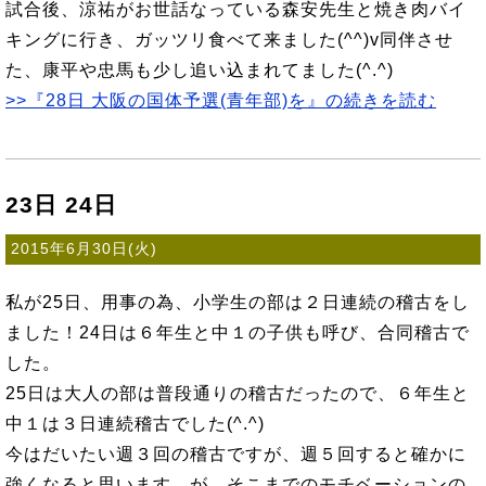
試合後、涼祐がお世話なっている森安先生と焼き肉バイ
キングに行き、ガッツリ食べて来ました(^^)v同伴させ
た、康平や忠馬も少し追い込まれてました(^.^)
>>『28日 大阪の国体予選(青年部)を』の続きを読む
23日 24日
2015年6月30日(火)
私が25日、用事の為、小学生の部は２日連続の稽古をし
ました！24日は６年生と中１の子供も呼び、合同稽古で
した。
25日は大人の部は普段通りの稽古だったので、６年生と
中１は３日連続稽古でした(^.^)
今はだいたい週３回の稽古ですが、週５回すると確かに
強くなると思います。が、そこまでのモチベーションの