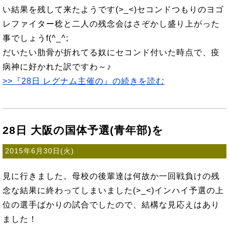
い結果を残して来たようです(>_<)セコンドつもりのヨゴ
レファイター稔と二人の残念会はさぞかし盛り上がった
事でしょうf(^_^;
だいたい肋骨が折れてる奴にセコンド付いた時点で、疫
病神に好かれた訳ですわ～♪
>>『28日 レグナム主催の』の続きを読む
28日 大阪の国体予選(青年部)を
2015年6月30日(火)
見に行きました。母校の後輩達は何故か一回戦負けの残
念な結果に終わってしまいました(>_<)インハイ予選の上
位の選手ばかりの試合でしたので、結構な見応えはあり
ました！