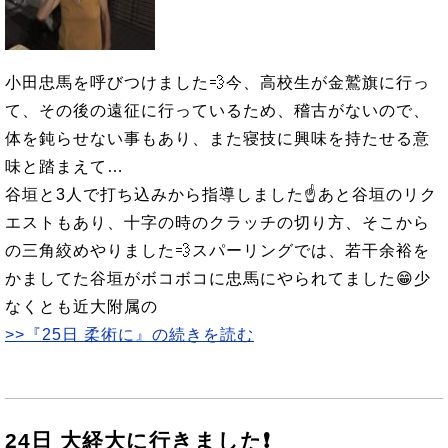
小田忠馬を呼びつけました💨今、高校生が金鷲旗に行っ
て、その後の遠征に行っているため、稽古がないので、
体を鈍らせない事もあり、また寝技に興味を持たせる意
味と踏まえて…
谷垣と3人で打ち込みから指導しました☝あと谷垣のリク
エストもあり、十字の時のクラッチの切り方、そこから
の三角絞めやりました💨スパーリングでは、若干余裕を
かましてた谷垣がボコボコに忠馬にやられてました😁少
なくとも近大附属の
>>『25日 柔術に』の続きを読む
24日 大経大に行きました❗