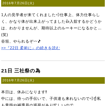
2016年7月26日(火)
1人の見学者が来てくれました💨仕事上、体力仕事らし
く、かなり体が出来上がってました👍入舘するかどうか
は、わかりませんが、期待以上のルーキーになるかと…
(笑)
谷垣、やられるぞ〰🎵
>>『22日 柔術に』の続きを読む
21日 三社祭の為
2016年7月26日(火)
本日は、休みになります❗
中には、待っの手伝いで、子供達も来れないので💨☝私
も青指や補導員の巡視があり忙しいので…