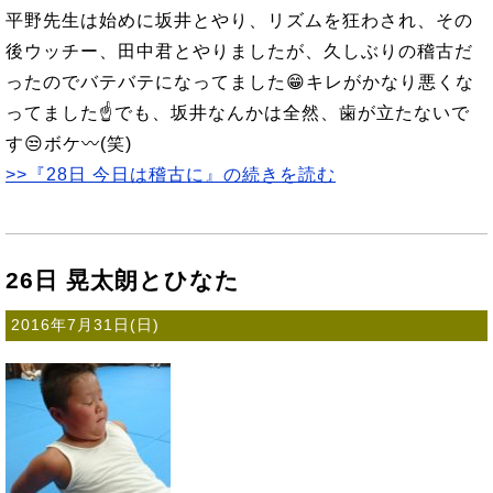
平野先生は始めに坂井とやり、リズムを狂わされ、その
後ウッチー、田中君とやりましたが、久しぶりの稽古だ
ったのでバテバテになってました😁キレがかなり悪くな
ってました☝でも、坂井なんかは全然、歯が立たないで
す😒ボケ〰(笑)
>>『28日 今日は稽古に』の続きを読む
26日 晃太朗とひなた
2016年7月31日(日)