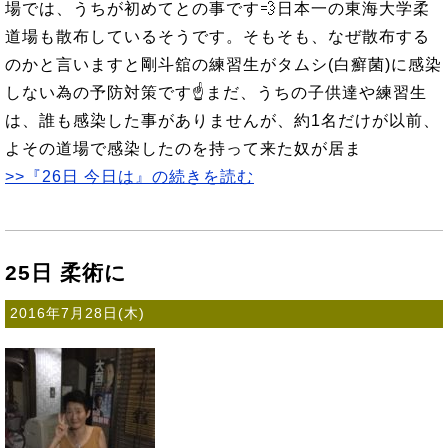
場では、うちが初めてとの事です💨日本一の東海大学柔
道場も散布しているそうです。そもそも、なぜ散布する
のかと言いますと剛斗舘の練習生がタムシ(白癬菌)に感染
しない為の予防対策です☝まだ、うちの子供達や練習生
は、誰も感染した事がありませんが、約1名だけが以前、
よその道場で感染したのを持って来た奴が居ま
>>『26日 今日は』の続きを読む
25日 柔術に
2016年7月28日(木)