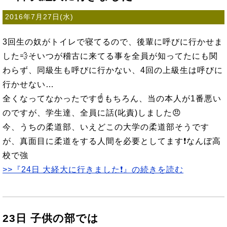
2016年7月27日(水)
3回生の奴がトイレで寝てるので、後輩に呼びに行かせま
した💨そいつが稽古に来てる事を全員が知ってたにも関
わらず、同級生も呼びに行かない、4回の上級生は呼びに
行かせない…
全くなってなかったです☝もちろん、当の本人が1番悪い
のですが、学生達、全員に話(叱責)しました😠
今、うちの柔道部、いえどこの大学の柔道部そうです
が、真面目に柔道をする人間を必要としてます❗なんぼ高
校で強
>>『24日 大経大に行きました❗』の続きを読む
23日 子供の部では