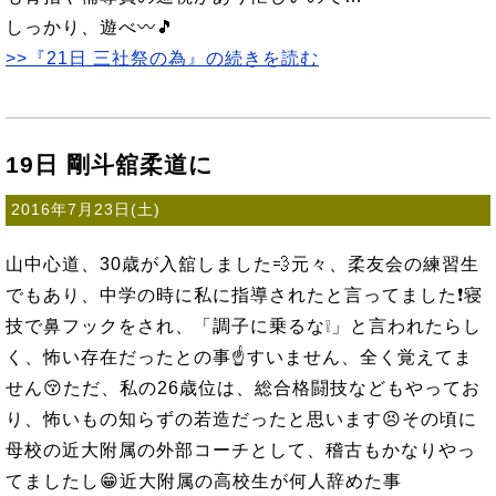
しっかり、遊べ〰🎵
>>『21日 三社祭の為』の続きを読む
19日 剛斗舘柔道に
2016年7月23日(土)
山中心道、30歳が入舘しました💨元々、柔友会の練習生
でもあり、中学の時に私に指導されたと言ってました❗寝
技で鼻フックをされ、「調子に乗るな❕」と言われたらし
く、怖い存在だったとの事☝すいません、全く覚えてま
せん😚ただ、私の26歳位は、総合格闘技などもやってお
り、怖いもの知らずの若造だったと思います😣その頃に
母校の近大附属の外部コーチとして、稽古もかなりやっ
てましたし😁近大附属の高校生が何人辞めた事