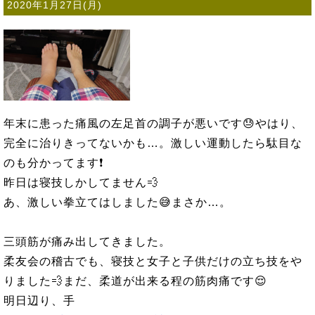
2020年1月27日(月)
年末に患った痛風の左足首の調子が悪いです😓やはり、
完全に治りきってないかも…。激しい運動したら駄目な
のも分かってます❗
昨日は寝技しかしてません💨
あ、激しい拳立てはしました😅まさか…。
三頭筋が痛み出してきました。
柔友会の稽古でも、寝技と女子と子供だけの立ち技をや
りました💨まだ、柔道が出来る程の筋肉痛です😌
明日辺り、手