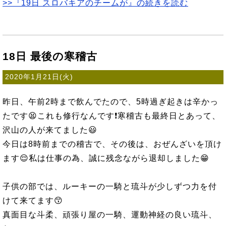
>>『19日 スロバキアのチームが』の続きを読む
18日 最後の寒稽古
2020年1月21日(火)
昨日、午前2時まで飲んでたので、5時過ぎ起きは辛かっ
たです😫これも修行なんです❗寒稽古も最終日とあって、
沢山の人が来てました😃
今日は8時前までの稽古で、その後は、おぜんざいを頂け
ます😌私は仕事の為、誠に残念ながら退却しました😁
子供の部では、ルーキーの一騎と琉斗が少しずつ力を付
けて来てます😙
真面目な斗柔、頑張り屋の一騎、運動神経の良い琉斗、