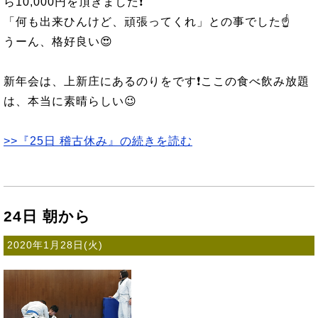
ら10,000円を頂きました❗
「何も出来ひんけど、頑張ってくれ」との事でした☝️
うーん、格好良い😍
新年会は、上新庄にあるのりをです❗ここの食べ飲み放題
は、本当に素晴らしい😉
>>『25日 稽古休み』の続きを読む
24日 朝から
2020年1月28日(火)