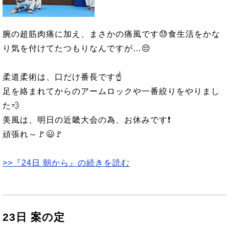
腕の超筋肉痛に加え、まさかの痛風です😓食生活をかな
り気を付けてたつもりなんですが…😔
柔道柔術は、口だけ番長です☝️
足を絡まれてからのアームロックや一番絞りをやりまし
た💨
美風は、明日の近畿大会の為、お休みです❗
頑張れ～🚩😃🚩
>>『24日 朝から』の続きを読む
23日 案の定