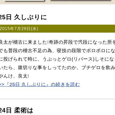
25日 久しぶりに
2015年7月29日(水)
良太が稽古に来ました❕奇跡の昇段で弐段になった所
でも普段の稽古不足の為、寝技の段階でボロボロに
に投げられて時に、うぷっとゲロ(リバース)しそにな
いたら、腹切りな事をしってたのか、プチゲロを飲み
やんけ、良太❕
>>『25日 久しぶりに』の続きを読む
24日 柔術は