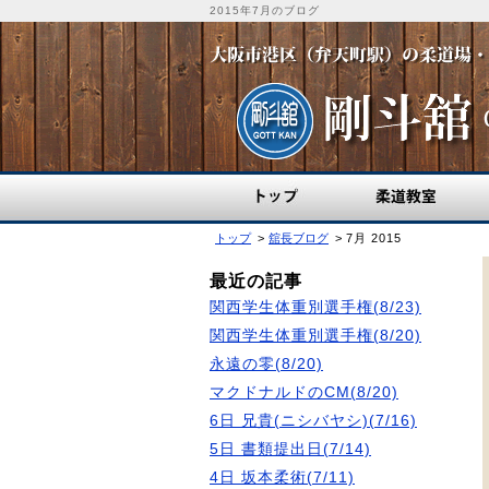
2015年7月のブログ
トップ
柔道教室
トップ
舘長ブログ
7月 2015
最近の記事
関西学生体重別選手権(8/23)
関西学生体重別選手権(8/20)
永遠の零(8/20)
マクドナルドのCM(8/20)
6日 兄貴(ニシバヤシ)(7/16)
5日 書類提出日(7/14)
4日 坂本柔術(7/11)