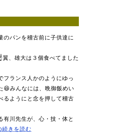
量のパンを稽古前に子供達に
☝翼、雄大は３個食べてました
でフランス人かのようにゆっ
た😆みんなには、晩御飯めい
べるようにと念を押して稽古
る有川先生が、心・技・体と
』の続きを読む