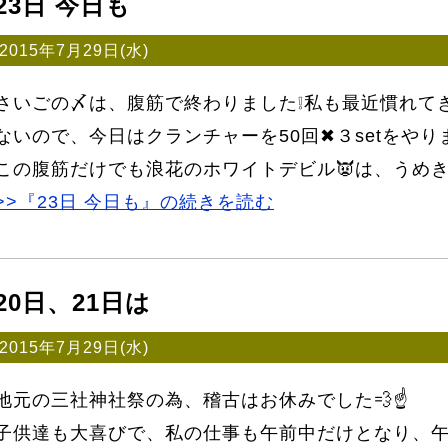
23日 今日も
2015年7月29日(水)
さいごの〆は、腹筋で終わりました❕私も最近慣れて
ないので、今日はクランチャーを50回✖３setをやりま
この腹筋だけでも浪花のホワイトデビル👿は、うめき
>>『23日 今日も』の続きを読む
20日、21日は
2015年7月29日(水)
地元の三社神社祭の為、稽古はお休みでした💨☝
子供達も大喜びで、私の仕事も午前中だけとなり、