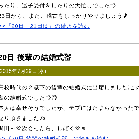
ったり、迷子受付をしたりの大忙しでした💨
23日から、また、稽古をしっかりやりましょう🎵
>>『20日、21日は』の続きを読む
20日 後輩の結婚式💒
2015年7月29日(水)
高校時代の２歳下の後輩の結婚式に出席しました❕この
獄の結婚式でした💨😅
本人は幸せそうでしたが、デブにはたまらなかったです
なり頂きました👍
梶田～💢次会ったら、しばく💢👊
>>『20日 後輩の結婚式💒』の続きを読む