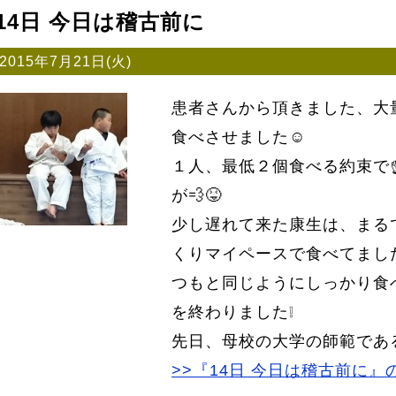
14日 今日は稽古前に
2015年7月21日(火)
患者さんから頂きました、大
食べさせました☺
１人、最低２個食べる約束で
が💨😝
少し遅れて来た康生は、まる
くりマイペースで食べてまし
つもと同じようにしっかり食
を終わりました❕
先日、母校の大学の師範であ
>>『14日 今日は稽古前に