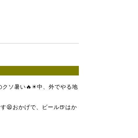
クソ暑い🔥☀中、外でやる地
😫おかげで、ビール🍺はか