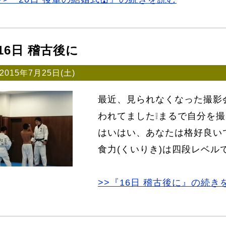
16日 稽古後に
2015年7月25日(土)
最近、見られなくなった撮影
われてました❕まるで自分を撮
はいはい、あなたは格好良い
食力(くいりき)は四段レベルで
>>『16日 稽古後に』の続き