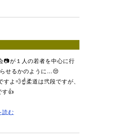
会📷が１人の若者を中心に行
らせるかのように…😒
ですよ💨☝柔道は弐段ですが、
す👍
を読む