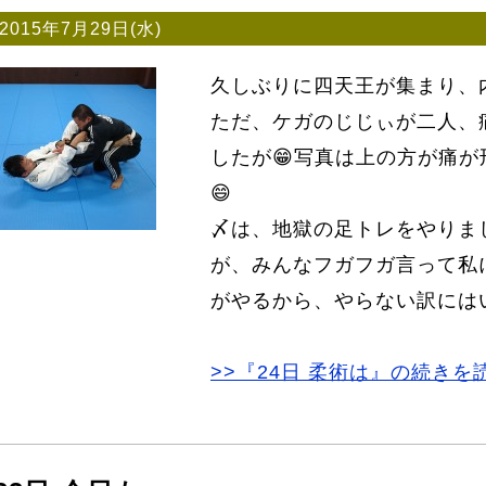
2015年7月29日(水)
久しぶりに四天王が集まり、
ただ、ケガのじじぃが二人、
したが😁写真は上の方が痛
😄
〆は、地獄の足トレをやりま
が、みんなフガフガ言って私
がやるから、やらない訳には
>>『24日 柔術は』の続きを