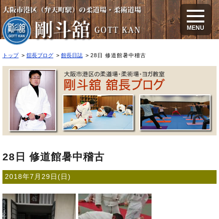
28日 修道館暑中稽古
MENU
トップ
舘長ブログ
館長日誌
28日 修道館暑中稽古
28日 修道館暑中稽古
2018年7月29日(日)