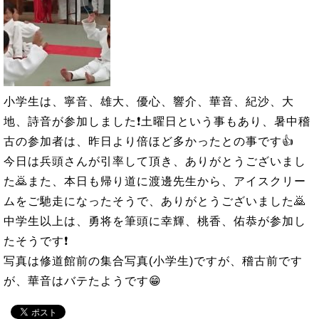
小学生は、寧音、雄大、優心、響介、華音、紀沙、大
地、詩音が参加しました❗土曜日という事もあり、暑中稽
古の参加者は、昨日より倍ほど多かったとの事です👍
今日は兵頭さんが引率して頂き、ありがとうございまし
た🙇また、本日も帰り道に渡邊先生から、アイスクリー
ムをご馳走になったそうで、ありがとうございました🙇
中学生以上は、勇将を筆頭に幸輝、桃香、佑恭が参加し
たそうです❗
写真は修道館前の集合写真(小学生)ですが、稽古前です
が、華音はバテたようです😁