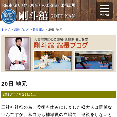
20日 地元
MENU
トップ
舘長ブログ
館長日誌
20日 地元
20日 地元
2018年7月21日(土)
三社神社祭の為、柔術も休みにしました💨大人は関係な
いんですが、私自身も補導員の立場で、巡視をしないと