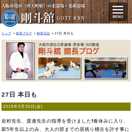
27日 本日も
MENU
トップ
舘長ブログ
館長日誌
27日 本日も
27日 本日も
2018年3月30日(金)
岩村先生、渡邊先生の指導を受けました❗春休みに入り、
新5年生以上のみ、大人の部までの居残り稽古を許す事に