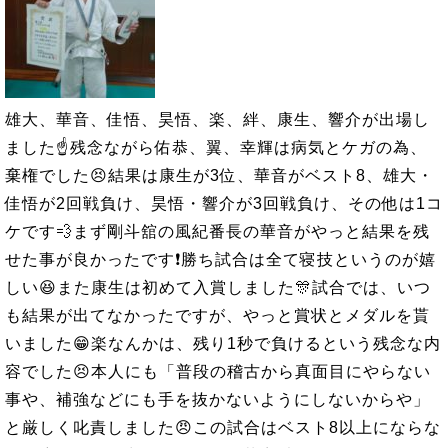
雄大、華音、佳悟、昊悟、楽、絆、康生、響介が出場し
ました☝残念ながら佑恭、翼、幸輝は病気とケガの為、
棄権でした😣結果は康生が3位、華音がベスト8、雄大・
佳悟が2回戦負け、昊悟・響介が3回戦負け、その他は1コ
ケです💨まず剛斗舘の風紀番長の華音がやっと結果を残
せた事が良かったです❗勝ち試合は全て寝技というのが嬉
しい😆また康生は初めて入賞しました🎊試合では、いつ
も結果が出てなかったですが、やっと賞状とメダルを貰
いました😁楽なんかは、残り1秒で負けるという残念な内
容でした😣本人にも「普段の稽古から真面目にやらない
事や、補強などにも手を抜かないようにしないからや」
と厳しく叱責しました😠この試合はベスト8以上にならな