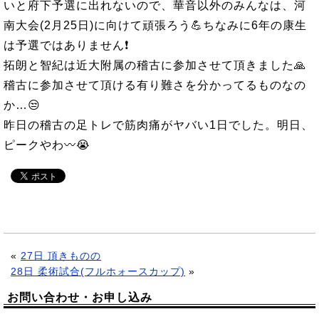
いと府下予選に出れないので、華音以外のみんなは、河
南大会(2月25日)に向けて頑張ろう💪ちなみに6年の康生
は予選ではありません❗
拓朗と智紀は近大附属の稽古に参加させて頂きました🙏
稽古に参加させて頂ける有り難さを分かってるものなの
か…😒
昨日の稽古の足トレで筋肉痛がヤバい1日でした。明日、
ピークやわ〰😭
«
27日 頂きものの
28日 柔術試合(フルホォースカップ)
»
お問い合わせ・お申し込み