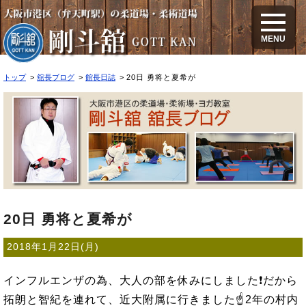
20日 勇将と夏希が
MENU
トップ
舘長ブログ
館長日誌
20日 勇将と夏希が
20日 勇将と夏希が
2018年1月22日(月)
インフルエンザの為、大人の部を休みにしました❗だから
拓朗と智紀を連れて、近大附属に行きました☝2年の村内