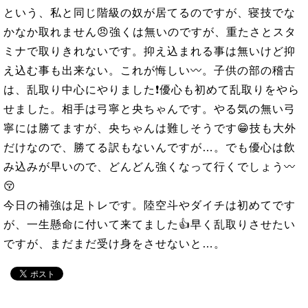
という、私と同じ階級の奴が居てるのですが、寝技でな
かなか取れません😠強くは無いのですが、重たさとスタ
ミナで取りきれないです。抑え込まれる事は無いけど抑
え込む事も出来ない。これが悔しい〰。子供の部の稽古
は、乱取り中心にやりました❗優心も初めて乱取りをやら
せました。相手は弓寧と央ちゃんです。やる気の無い弓
寧には勝てますが、央ちゃんは難しそうです😁技も大外
だけなので、勝てる訳もないんですが…。でも優心は飲
み込みが早いので、どんどん強くなって行くでしょう〰
😚
今日の補強は足トレです。陸空斗やダイチは初めてです
が、一生懸命に付いて来てました👍早く乱取りさせたい
ですが、まだまだ受け身をさせないと…。