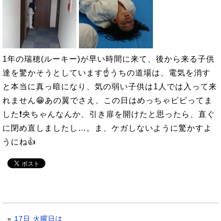
1年の瑞穂(ルーキー)が早い時間に来て、後から来る子供
達を驚かそうとしています☝うちの道場は、電気を消す
と本当に真っ暗になり、気の弱い子供は1人では入って来
れません😁あの翼でさえ、この日はめっちゃビビってま
した❗央ちゃんなんか、引き扉を開けたと思ったら、直ぐ
に閉め直しましたし…。ま、ケガしないように驚かすよ
うにね👍
«
17日 火曜日は