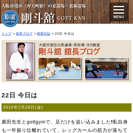
22日 今日は
MENU
トップ
舘長ブログ
館長日誌
22日 今日は
22日 今日は
2016年2月26日(金)
廣田先生とgottgymで、足だけを追い込みました❗私自身
も一年振り位離れていて、レッグカールの筋力が落ちて